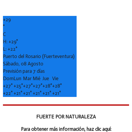
+
29
°
C
H:
+
29°
L:
+
22°
Puerto del Rosario (Fuerteventura)
Sábado, 08 Agosto
Previsión para 7 días
Dom
Lun
Mar
Mié
Jue
Vie
+
27°
+
25°
+
27°
+
27°
+
28°
+
28°
+
22°
+
21°
+
21°
+
21°
+
21°
+
21°
FUERTE POR NATURALEZA
Para obtener más información, haz clic aquí: