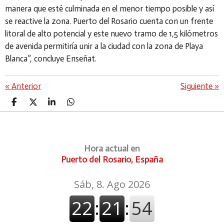
manera que esté culminada en el menor tiempo posible y así
se reactive la zona. Puerto del Rosario cuenta con un frente
litoral de alto potencial y este nuevo tramo de 1,5 kilómetros
de avenida permitiría unir a la ciudad con la zona de Playa
Blanca”, concluye Enseñat.
«
Anterior
Siguiente
»
C
C
C
C
O
O
O
O
M
M
M
M
P
P
P
P
A
A
A
A
Hora actual en
R
R
R
R
T
T
T
T
Puerto del Rosario, España
I
I
I
I
R
R
R
R