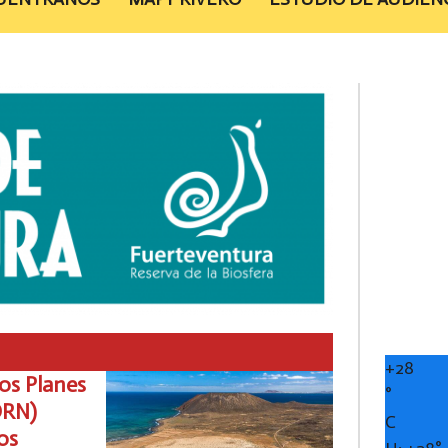
+
28
los Planes
°
ORN)
C
os