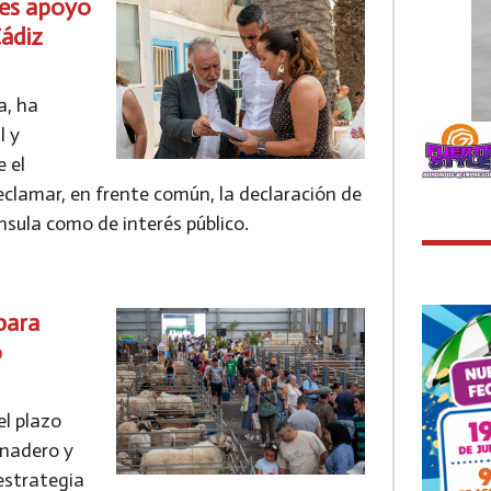
res apoyo
Cádiz
a, ha
l y
 el
eclamar, en frente común, la declaración de
nsula como de interés público.
para
o
el plazo
ganadero y
 estrategia