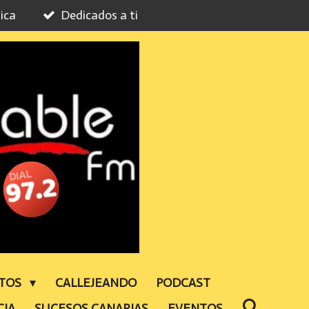
ica
Dedicados a ti
NTOS
CALLEJEANDO
PODCAST
CIA
SUCESOS CANARIAS
EVENTOS