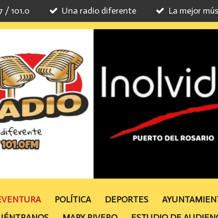
7 / 101.0
Una radio diferente
La mejor mús
TEVENTURA
POLÍTICA
DEPORTES
AYUNTAMIE
UÉNTRANOS
MAPY RIVERO
ESTUDIO DE AUDIEN