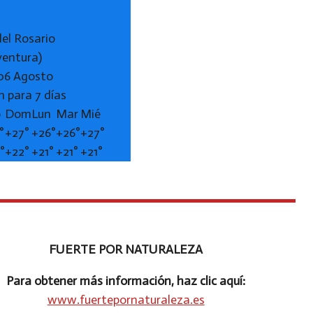
del Rosario
ventura)
 06 Agosto
n para 7 días
b
Dom
Lun
Mar
Mié
°
+
27°
+
26°
+
26°
+
27°
°
+
22°
+
21°
+
21°
+
21°
FUERTE POR NATURALEZA
Para obtener más información, haz clic aquí:
www.fuertepornaturaleza.es