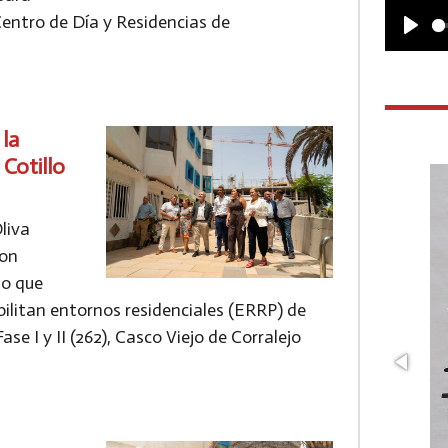
Centro de Día y Residencias de
P
l
a
la
y
 Cotillo
liva
con
lo que
abilitan entornos residenciales (ERRP) de
se I y II (262), Casco Viejo de Corralejo