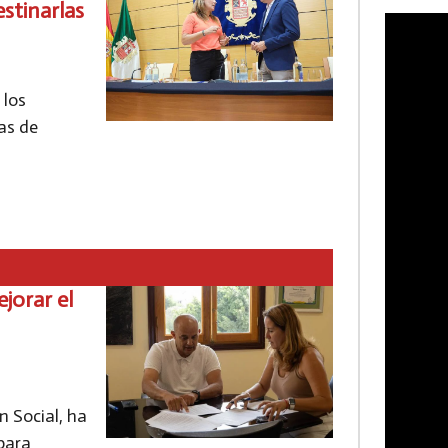
estinarlas
 los
as de
ejorar el
n Social, ha
 para