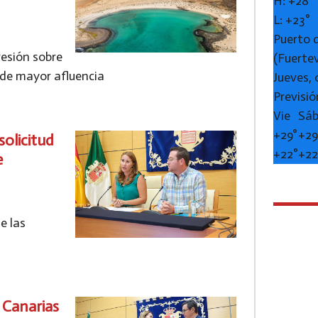
H:
+
28°
L:
+
23°
Puerto 
resión sobre
(Fuerte
 de mayor afluencia
Jueves,
Previsió
Vie
Sá
+
29°
+
29
solicitud
+
22°
+
22
e
e las
 Canarias