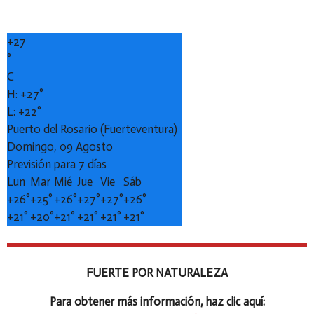
+
27
°
C
H:
+
27°
L:
+
22°
Puerto del Rosario (Fuerteventura)
Domingo, 09 Agosto
Previsión para 7 días
Lun
Mar
Mié
Jue
Vie
Sáb
+
26°
+
25°
+
26°
+
27°
+
27°
+
26°
+
21°
+
20°
+
21°
+
21°
+
21°
+
21°
FUERTE POR NATURALEZA
Para obtener más información, haz clic aquí: