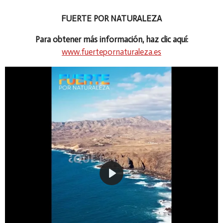
FUERTE POR NATURALEZA
Para obtener más información, haz clic aquí:
www.fuertepornaturaleza.es
P
l
a