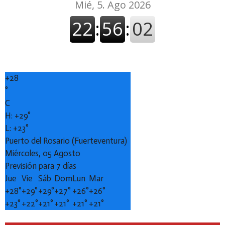
+
28
°
C
H:
+
29°
L:
+
23°
Puerto del Rosario (Fuerteventura)
Miércoles, 05 Agosto
Previsión para 7 días
Jue
Vie
Sáb
Dom
Lun
Mar
+
28°
+
29°
+
29°
+
27°
+
26°
+
26°
+
23°
+
22°
+
21°
+
21°
+
21°
+
21°