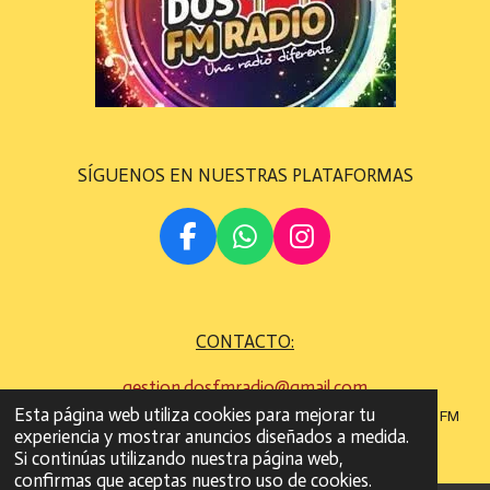
SÍGUENOS EN NUESTRAS PLATAFORMAS
F
W
I
A
H
N
C
A
S
E
T
T
CONTACTO:
B
S
A
O
A
G
gestion.dosfmradio@gmail.com
O
P
R
Esta página web utiliza cookies para mejorar tu
©
Todos los derechos son reservados
2022 - 2023 DOS FM
K
P
A
experiencia y mostrar anuncios diseñados a medida.
RADIO
M
Si continúas utilizando nuestra página web,
confirmas que aceptas nuestro uso de cookies.