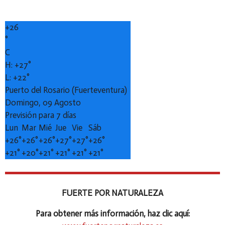
+
26
°
C
H:
+
27°
L:
+
22°
Puerto del Rosario (Fuerteventura)
Domingo, 09 Agosto
Previsión para 7 días
Lun
Mar
Mié
Jue
Vie
Sáb
+
26°
+
26°
+
26°
+
27°
+
27°
+
26°
+
21°
+
20°
+
21°
+
21°
+
21°
+
21°
FUERTE POR NATURALEZA
Para obtener más información, haz clic aquí: