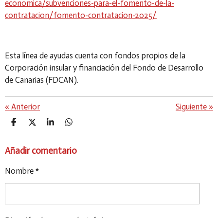
economica/subvenciones-para-el-fomento-de-la-
contratacion/fomento-contratacion-2025/
Esta línea de ayudas cuenta con fondos propios de la
Corporación insular y financiación del Fondo de Desarrollo
de Canarias (FDCAN).
«
Anterior
Siguiente
»
C
C
C
C
O
O
O
O
M
M
M
M
Añadir comentario
P
P
P
P
A
A
A
A
R
R
R
R
Nombre *
T
T
T
T
I
I
I
I
R
R
R
R