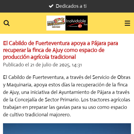
Dedicados a ti
Ir
al
contenido
principal
El Cabildo de Fuerteventura apoya a Pájara para
recuperar la finca de Ajuy como espacio de
producción agrícola tradicional
Publicado el 21 de julio de 2025, 14:31
El Cabildo de Fuerteventura, a través del Servicio de Obras
y Maquinaria, apoya estos días la recuperación de la finca
de Ajuy, una iniciativa del Ayuntamiento de Pájara a través
de la Concejalía de Sector Primario. Los tractores agrícolas
trabajan en preparar las gavias para su uso como espacio
de cultivo tradicional majorero.