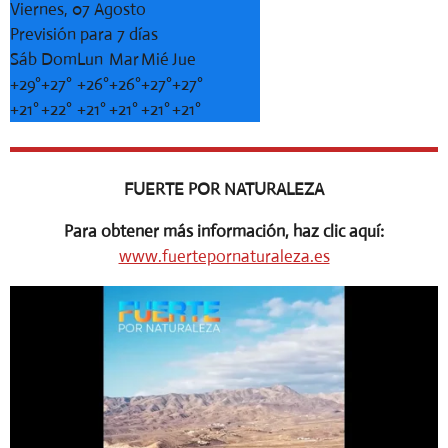
Viernes, 07 Agosto
Previsión para 7 días
Sáb
Dom
Lun
Mar
Mié
Jue
+
29°
+
27°
+
26°
+
26°
+
27°
+
27°
+
21°
+
22°
+
21°
+
21°
+
21°
+
21°
FUERTE POR NATURALEZA
Para obtener más información, haz clic aquí:
www.fuertepornaturaleza.es