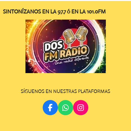
SINTONÍZANOS EN LA 97.7 ó EN LA 101.0FM
SÍGUENOS EN NUESTRAS PLATAFORMAS
F
W
I
A
H
N
C
A
S