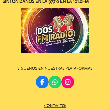
SINTONÍZANOS EN LA 97.7 ó EN LA 101.0FM
SÍGUENOS EN NUESTRAS PLATAFORMAS
F
W
I
A
H
N
C
A
S
E
T
T
CONTACTO:
B
S
A