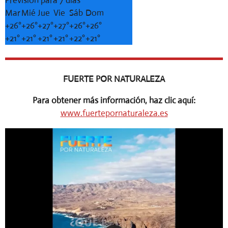
Previsión para 7 días
Mar
Mié
Jue
Vie
Sáb
Dom
+
26°
+
26°
+
27°
+
27°
+
26°
+
26°
+
21°
+
21°
+
21°
+
21°
+
22°
+
21°
FUERTE POR NATURALEZA
Para obtener más información, haz clic aquí:
www.fuertepornaturaleza.es