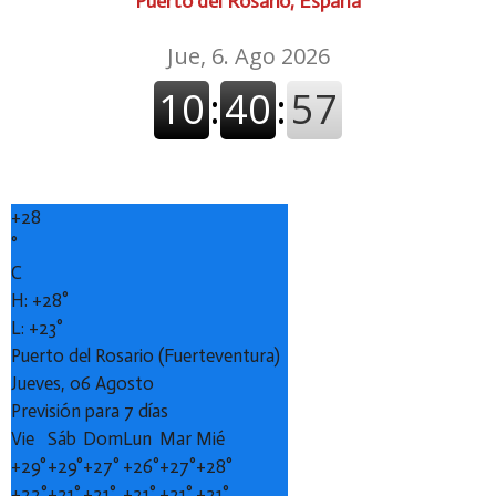
Puerto del Rosario, España
+
28
°
C
H:
+
28°
L:
+
23°
Puerto del Rosario (Fuerteventura)
Jueves, 06 Agosto
Previsión para 7 días
Vie
Sáb
Dom
Lun
Mar
Mié
+
29°
+
29°
+
27°
+
26°
+
27°
+
28°
+
22°
+
21°
+
21°
+
21°
+
21°
+
21°