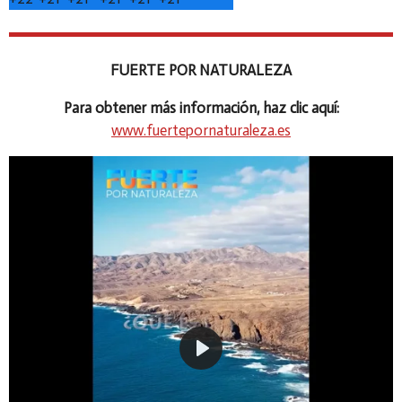
FUERTE POR NATURALEZA
Para obtener más información, haz clic aquí:
www.fuertepornaturaleza.es
P
l