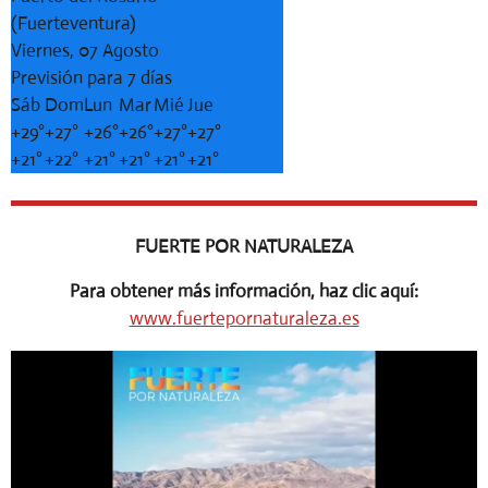
(Fuerteventura)
Viernes, 07 Agosto
Previsión para 7 días
Sáb
Dom
Lun
Mar
Mié
Jue
+
29°
+
27°
+
26°
+
26°
+
27°
+
27°
+
21°
+
22°
+
21°
+
21°
+
21°
+
21°
FUERTE POR NATURALEZA
Para obtener más información, haz clic aquí:
www.fuertepornaturaleza.es