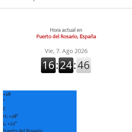
Hora actual en
Puerto del Rosario, España
+
28
°
C
H:
+
28°
L:
+
22°
Puerto del Rosario