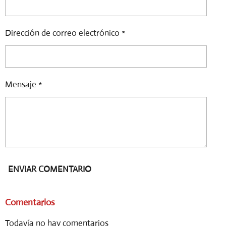
R
R
R
R
p
l
t
s
Dirección de correo electrónico *
i
c
o
r
n
e
s
e
Mensaje *
n
ENVIAR COMENTARIO
Comentarios
Todavía no hay comentarios