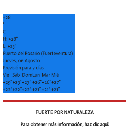
+
28
°
C
H:
+
28°
L:
+
23°
Puerto del Rosario (Fuerteventura)
Jueves, 06 Agosto
Previsión para 7 días
Vie
Sáb
Dom
Lun
Mar
Mié
+
29°
+
29°
+
27°
+
26°
+
26°
+
27°
+
22°
+
22°
+
22°
+
21°
+
21°
+
21°
FUERTE POR NATURALEZA
Para obtener más información, haz clic aquí: