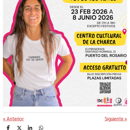
«
Anterior
Siguiente
»
C
C
C
C