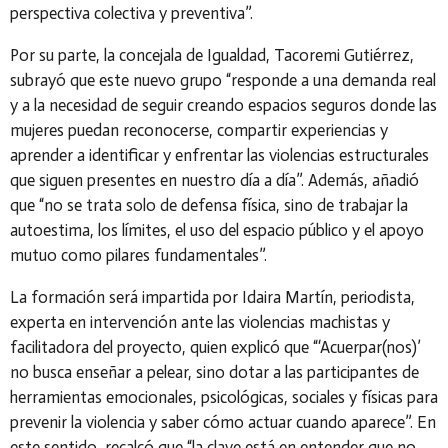
perspectiva colectiva y preventiva”
.
Por su parte, la concejala de Igualdad,
Tacoremi Gutiérrez
,
subrayó que este nuevo grupo
“responde a una demanda real
y a la necesidad de seguir creando espacios seguros donde las
mujeres puedan reconocerse, compartir experiencias y
aprender a identificar y enfrentar las violencias estructurales
que siguen presentes en nuestro día a día”
. Además, añadió
que
“no se trata solo de defensa física, sino de trabajar la
autoestima, los límites, el uso del espacio público y el apoyo
mutuo como pilares fundamentales”
.
La formación será impartida por
Idaira Martín
, periodista,
experta en intervención ante las violencias machistas y
facilitadora del proyecto, quien explicó que
“‘Acuerpar(nos)’
no busca enseñar a pelear, sino dotar a las participantes de
herramientas emocionales, psicológicas, sociales y físicas para
prevenir la violencia y saber cómo actuar cuando aparece”
. En
este sentido, recalcó que
“la clave está en entender que no