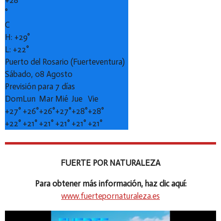
+
28
°
C
H:
+
29°
L:
+
22°
Puerto del Rosario (Fuerteventura)
Sábado, 08 Agosto
Previsión para 7 días
Dom
Lun
Mar
Mié
Jue
Vie
+
27°
+
26°
+
26°
+
27°
+
28°
+
28°
+
22°
+
21°
+
21°
+
21°
+
21°
+
21°
FUERTE POR NATURALEZA
Para obtener más información, haz clic aquí:
www.fuertepornaturaleza.es