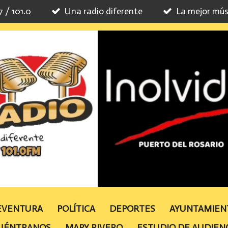
7 / 101.0
Una radio diferente
La mejor mús
TEVENTURA
POLÍTICA
DEPORTES
AYUNTAMIE
UÉNTRANOS
MAPY RIVERO
ESTUDIO DE AUDIEN