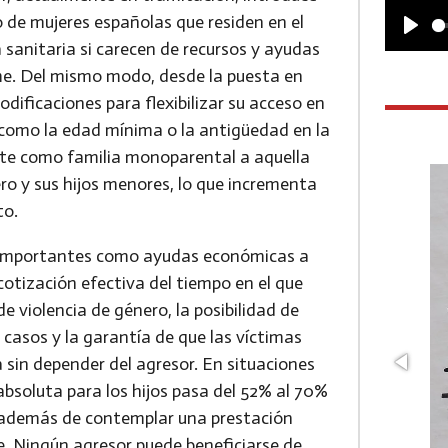
o de mujeres españolas que residen en el
P
a sanitaria si carecen de recursos y ayudas
me. Del mismo modo, desde la puesta en
l
ificaciones para flexibilizar su acceso en
a
s como la edad mínima o la antigüedad en la
y
te como familia monoparental a aquella
o y sus hijos menores, lo que incrementa
to.
s importantes como ayudas económicas a
cotización efectiva del tiempo en el que
 violencia de género, la posibilidad de
 casos y la garantía de que las víctimas
 sin depender del agresor. En situaciones
absoluta para los hijos pasa del 52% al 70%
s, además de contemplar una prestación
e. Ningún agresor puede beneficiarse de