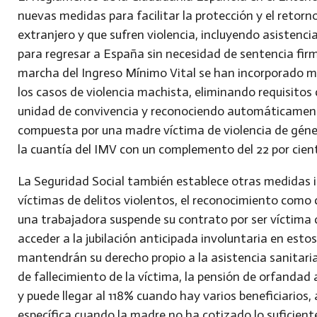
nuevas medidas para facilitar la protección y el retorn
extranjero y que sufren violencia, incluyendo asistenci
para regresar a España sin necesidad de sentencia fir
marcha del Ingreso Mínimo Vital se han incorporado mod
los casos de violencia machista, eliminando requisito
unidad de convivencia y reconociendo automáticamen
compuesta por una madre víctima de violencia de géner
la cuantía del IMV con un complemento del 22 por cien
La Seguridad Social también establece otras medida
víctimas de delitos violentos, el reconocimiento como 
una trabajadora suspende su contrato por ser víctima de
acceder a la jubilación anticipada involuntaria en estos
mantendrán su derecho propio a la asistencia sanitaria
de fallecimiento de la víctima, la pensión de orfandad 
y puede llegar al 118% cuando hay varios beneficiario
específica cuando la madre no ha cotizado lo suficient