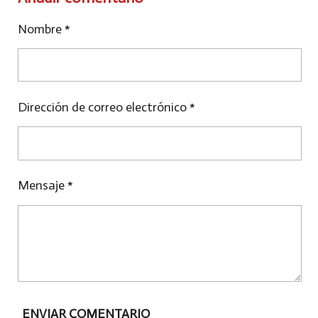
A
A
A
R
R
R
Nombre *
T
T
T
I
I
I
R
R
R
Dirección de correo electrónico *
Mensaje *
ENVIAR COMENTARIO