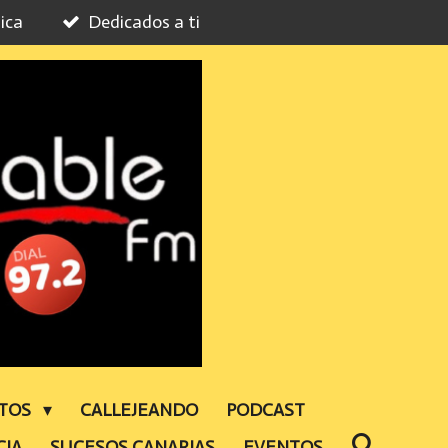
ica
Dedicados a ti
NTOS
CALLEJEANDO
PODCAST
CIA
SUCESOS CANARIAS
EVENTOS