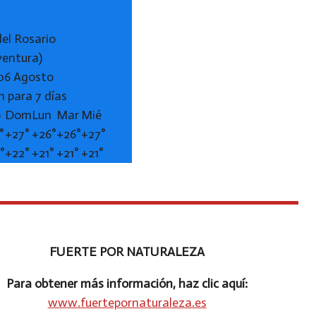
del Rosario
ventura)
 06 Agosto
n para 7 días
b
Dom
Lun
Mar
Mié
°
+
27°
+
26°
+
26°
+
27°
°
+
22°
+
21°
+
21°
+
21°
FUERTE POR NATURALEZA
Para obtener más información, haz clic aquí:
www.fuertepornaturaleza.es