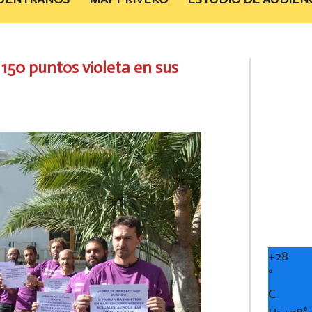
150 puntos violeta en sus
+
28
°
C