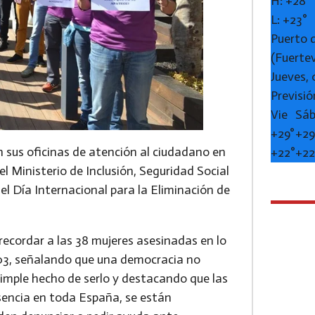
H:
+
28°
L:
+
23°
Puerto 
(Fuerte
Jueves,
Previsió
Vie
Sá
+
29°
+
29
n sus oficinas de atención al ciudadano en
+
22°
+
22
el Ministerio de Inclusión, Seguridad Social
l Día Internacional para la Eliminación de
recordar a las 38 mujeres asesinadas en lo
003, señalando que una democracia no
simple hecho de serlo y destacando que las
esencia en toda España, se están