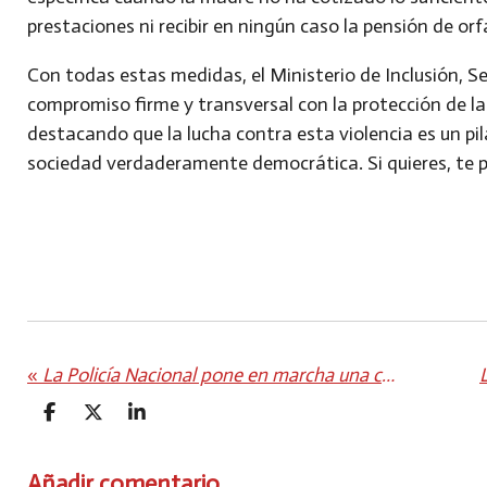
prestaciones ni recibir en ningún caso la pensión de or
Con todas estas medidas, el Ministerio de Inclusión, S
compromiso firme y transversal con la protección de la
destacando que la lucha contra esta violencia es un pil
sociedad verdaderamente democrática. Si quieres, te pr
«
La Policía Nacional pone en marcha una campaña de prevención mediante micropodcast para no ser víctima de ciberfraudes
C
C
C
O
O
O
M
M
M
P
P
P
Añadir comentario