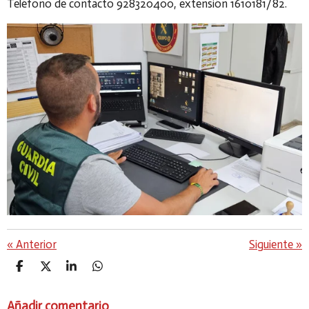
Teléfono de contacto 928320400, extensión 1610181/82.
«
Anterior
Siguiente
»
C
C
C
C
O
O
O
O
M
M
M
M
Añadir comentario
P
P
P
P