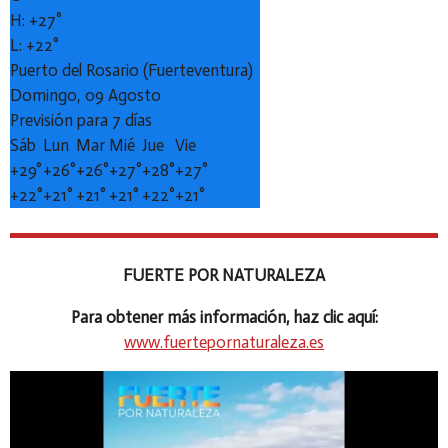
H:
+
27°
L:
+
22°
Puerto del Rosario (Fuerteventura)
Domingo, 09 Agosto
Previsión para 7 días
Sáb
Lun
Mar
Mié
Jue
Vie
+
29°
+
26°
+
26°
+
27°
+
28°
+
27°
+
22°
+
21°
+
21°
+
21°
+
22°
+
21°
FUERTE POR NATURALEZA
Para obtener más información, haz clic aquí:
www.fuertepornaturaleza.es