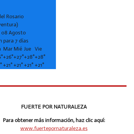
del Rosario
ventura)
 08 Agosto
n para 7 días
n
Mar
Mié
Jue
Vie
6°
+
26°
+
27°
+
28°
+
28°
1°
+
21°
+
21°
+
21°
+
21°
FUERTE POR NATURALEZA
Para obtener más información, haz clic aquí:
www.fuertepornaturaleza.es