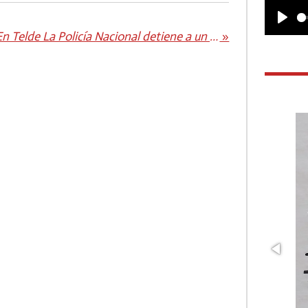
P
En Telde La Policía Nacional detiene a un varón por simular durante meses ser víctima de varios de delitos
»
l
a
y