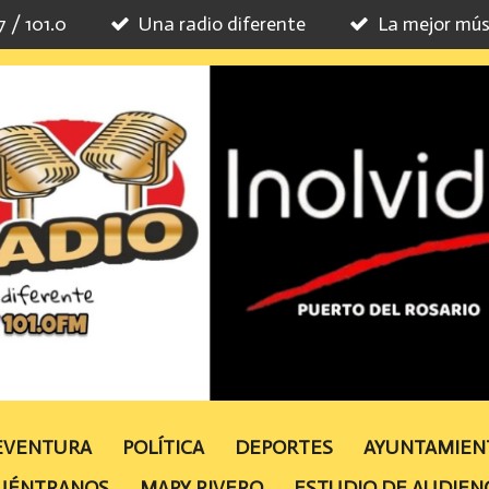
7 / 101.0
Una radio diferente
La mejor mús
TEVENTURA
POLÍTICA
DEPORTES
AYUNTAMIE
UÉNTRANOS
MAPY RIVERO
ESTUDIO DE AUDIEN