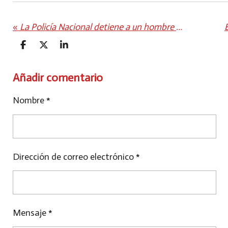
«
La Policía Nacional detiene a un hombre por tráfico de drogas
C
C
C
O
O
O
M
M
M
P
P
P
Añadir comentario
A
A
A
R
R
R
Nombre *
T
T
T
I
I
I
R
R
R
Dirección de correo electrónico *
Mensaje *