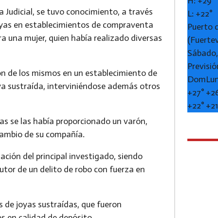
H:
+
29°
ía Judicial, se tuvo conocimiento, a través
L:
+
22°
 joyas en establecimientos de compraventa
Puerto 
a una mujer, quien había realizado diversas
(Fuerte
Sábado,
Previsió
ión de los mismos en un establecimiento de
Dom
Lu
a sustraída, interviniéndose además otros
+
27°
+
2
+
22°
+
2
as se las había proporcionado un varón,
cambio de su compañía.
ación del principal investigado, siendo
utor de un delito de robo con fuerza en
s de joyas sustraídas, que fueron
s en calidad de depósito.