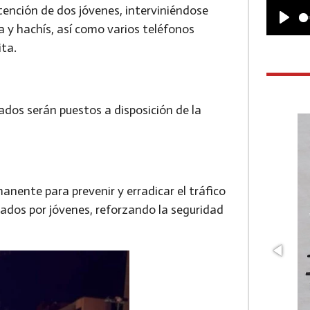
etención de dos jóvenes, interviniéndose
a y hachís, así como varios teléfonos
P
ita.
l
a
y
stados serán puestos a disposición de la
nente para prevenir y erradicar el tráfico
ados por jóvenes, reforzando la seguridad