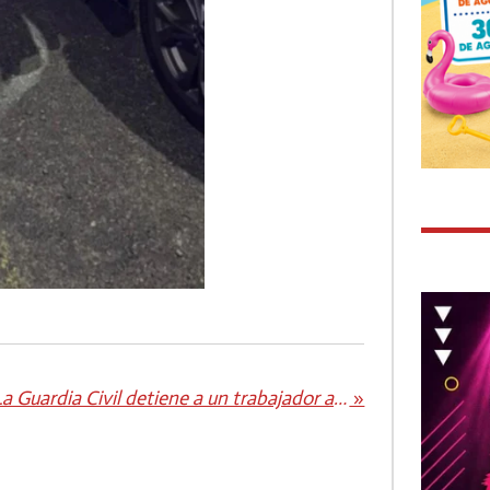
La Guardia Civil detiene a un trabajador aeroportuario por un presunto delito de hurto continuado en equipajes facturados en el Aeropuerto de Fuerteventura
»