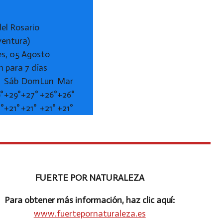
del Rosario
ventura)
es, 05 Agosto
n para 7 días
Sáb
Dom
Lun
Mar
°
+
29°
+
27°
+
26°
+
26°
2°
+
21°
+
21°
+
21°
+
21°
FUERTE POR NATURALEZA
Para obtener más información, haz clic aquí:
www.fuertepornaturaleza.es