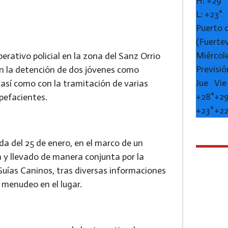
H:
+
29°
L:
+
23°
Puerto 
(Fuerte
Miércol
erativo policial en la zona del Sanz Orrio
Previsió
con la detención de dos jóvenes como
Jue
Vie
 así como con la tramitación de varias
+
28°
+
29
upefacientes.
+
23°
+
2
a del 25 de enero, en el marco de un
na y llevado de manera conjunta por la
Guías Caninos, tras diversas informaciones
 menudeo en el lugar.