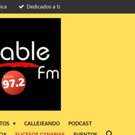
ica
Dedicados a ti
NTOS
CALLEJEANDO
PODCAST
CIA
SUCESOS CANARIAS
EVENTOS