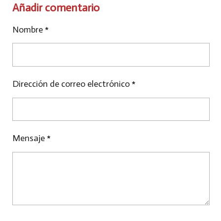
P
P
P
Añadir comentario
A
A
A
R
R
R
Nombre *
T
T
T
I
I
I
R
R
R
Dirección de correo electrónico *
Mensaje *