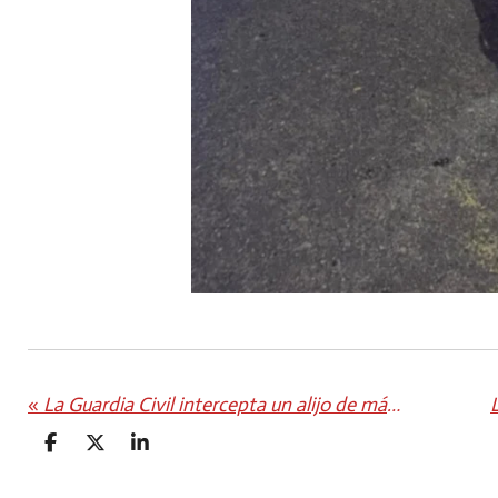
«
La Guardia Civil intercepta un alijo de más de 850 kilos de hachís en Fuerteventura
C
C
C
O
O
O
M
M
M