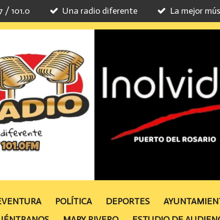
7 / 101.0
Una radio diferente
La mejor mús
TEVENTURA
POLÍTICA
DEPORTES
AYUNTAMIE
UÉNTRANOS
MAPY RIVERO
ESTUDIO DE AUDIEN