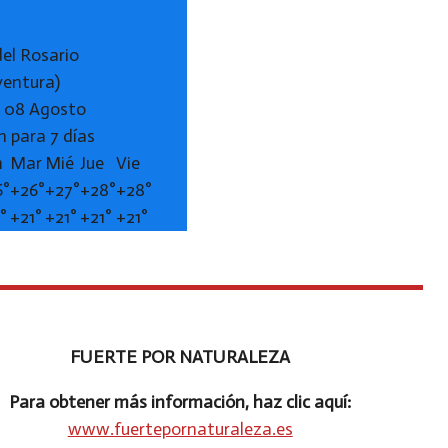
del Rosario
ventura)
 08 Agosto
n para 7 días
n
Mar
Mié
Jue
Vie
6°
+
26°
+
27°
+
28°
+
28°
1°
+
21°
+
21°
+
21°
+
21°
FUERTE POR NATURALEZA
Para obtener más información, haz clic aquí:
www.fuertepornaturaleza.es