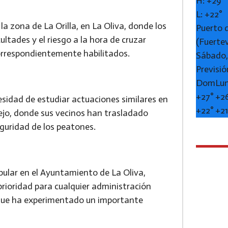
H:
+
29°
L:
+
22°
la zona de La Orilla, en La Oliva, donde los
Puerto 
ltades y el riesgo a la hora de cruzar
(Fuerte
orrespondientemente habilitados.
Sábado,
Previsió
Dom
Lu
+
27°
+
2
esidad de estudiar actuaciones similares en
+
22°
+
2
lejo, donde sus vecinos han trasladado
guridad de los peatones.
pular en el Ayuntamiento de La Oliva,
prioridad para cualquier administración
 que ha experimentado un importante