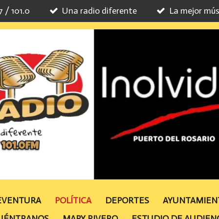
7 / 101.0
Una radio diferente
La mejor mús
TEVENTURA
POLÍTICA
DEPORTES
AYUNTAMIE
UÉNTRANOS
MAPY RIVERO
ESTUDIO DE AUDIEN