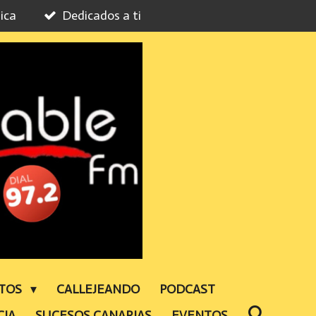
ica
Dedicados a ti
NTOS
CALLEJEANDO
PODCAST
CIA
SUCESOS CANARIAS
EVENTOS