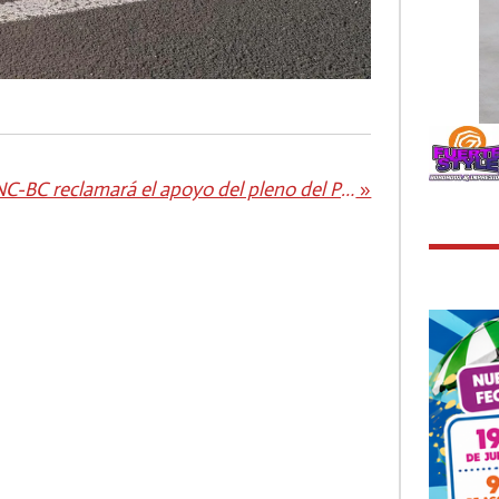
NC-BC reclamará el apoyo del pleno del Parlamento para crear la categoría de la psicóloga en el SCS
»