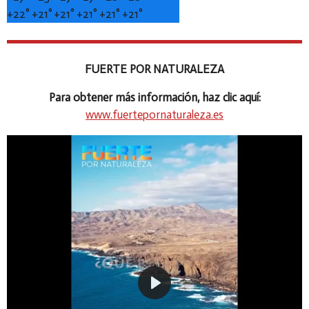
+
22°
+
21°
+
21°
+
21°
+
21°
+
21°
FUERTE POR NATURALEZA
Para obtener más información, haz clic aquí:
www.fuertepornaturaleza.es
P