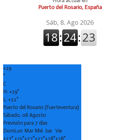
Hora actual en
Puerto del Rosario, España
+
29
°
C
H:
+
29°
L:
+
22°
Puerto del Rosario (Fuerteventura)
Sábado, 08 Agosto
Previsión para 7 días
Dom
Lun
Mar
Mié
Jue
Vie
+
27°
+
25°
+
27°
+
27°
+
28°
+
28°