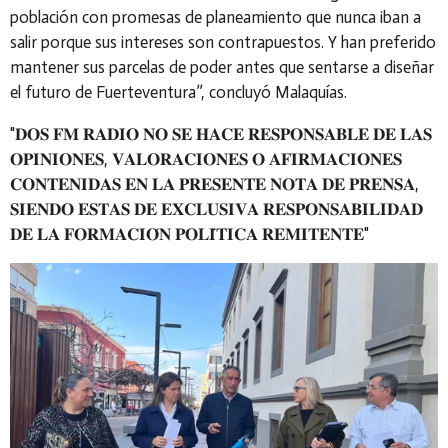
población con promesas de planeamiento que nunca iban a
salir porque sus intereses son contrapuestos. Y han preferido
mantener sus parcelas de poder antes que sentarse a diseñar
el futuro de Fuerteventura”, concluyó Malaquías.
"𝐃𝐎𝐒 𝐅𝐌 𝐑𝐀𝐃𝐈𝐎 𝐍𝐎 𝐒𝐄 𝐇𝐀𝐂𝐄 𝐑𝐄𝐒𝐏𝐎𝐍𝐒𝐀𝐁𝐋𝐄 𝐃𝐄 𝐋𝐀𝐒
𝐎𝐏𝐈𝐍𝐈𝐎𝐍𝐄𝐒, 𝐕𝐀𝐋𝐎𝐑𝐀𝐂𝐈𝐎𝐍𝐄𝐒 𝐎 𝐀𝐅𝐈𝐑𝐌𝐀𝐂𝐈𝐎𝐍𝐄𝐒
𝐂𝐎𝐍𝐓𝐄𝐍𝐈𝐃𝐀𝐒 𝐄𝐍 𝐋𝐀 𝐏𝐑𝐄𝐒𝐄𝐍𝐓𝐄 𝐍𝐎𝐓𝐀 𝐃𝐄 𝐏𝐑𝐄𝐍𝐒𝐀,
𝐒𝐈𝐄𝐍𝐃𝐎 𝐄𝐒𝐓𝐀𝐒 𝐃𝐄 𝐄𝐗𝐂𝐋𝐔𝐒𝐈𝐕𝐀 𝐑𝐄𝐒𝐏𝐎𝐍𝐒𝐀𝐁𝐈𝐋𝐈𝐃𝐀𝐃
𝐃𝐄 𝐋𝐀 𝐅𝐎𝐑𝐌𝐀𝐂𝐈𝐎́𝐍 𝐏𝐎𝐋𝐈́𝐓𝐈𝐂𝐀 𝐑𝐄𝐌𝐈𝐓𝐄𝐍𝐓𝐄"