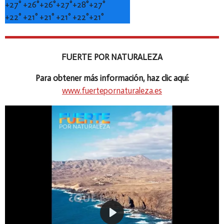
+
27°
+
26°
+
26°
+
27°
+
28°
+
27°
+
22°
+
21°
+
21°
+
21°
+
22°
+
21°
FUERTE POR NATURALEZA
Para obtener más información, haz clic aquí:
www.fuertepornaturaleza.es
P