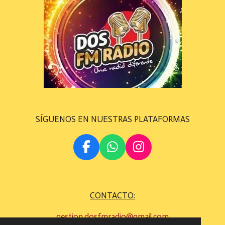
SÍGUENOS EN NUESTRAS PLATAFORMAS
F
W
I
A
H
N
C
A
S
E
T
T
CONTACTO:
B
S
A
O
A
G
gestion.dosfmradio@gmail.com
O
P
R