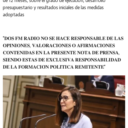
de 12 meses, sobre el grado de ejecución, desarrollo
presupuestario y resultados iniciales de las medidas
adoptadas
"𝐃𝐎𝐒 𝐅𝐌 𝐑𝐀𝐃𝐈𝐎 𝐍𝐎 𝐒𝐄 𝐇𝐀𝐂𝐄 𝐑𝐄𝐒𝐏𝐎𝐍𝐒𝐀𝐁𝐋𝐄 𝐃𝐄 𝐋𝐀𝐒
𝐎𝐏𝐈𝐍𝐈𝐎𝐍𝐄𝐒, 𝐕𝐀𝐋𝐎𝐑𝐀𝐂𝐈𝐎𝐍𝐄𝐒 𝐎 𝐀𝐅𝐈𝐑𝐌𝐀𝐂𝐈𝐎𝐍𝐄𝐒
𝐂𝐎𝐍𝐓𝐄𝐍𝐈𝐃𝐀𝐒 𝐄𝐍 𝐋𝐀 𝐏𝐑𝐄𝐒𝐄𝐍𝐓𝐄 𝐍𝐎𝐓𝐀 𝐃𝐄 𝐏𝐑𝐄𝐍𝐒𝐀,
𝐒𝐈𝐄𝐍𝐃𝐎 𝐄𝐒𝐓𝐀𝐒 𝐃𝐄 𝐄𝐗𝐂𝐋𝐔𝐒𝐈𝐕𝐀 𝐑𝐄𝐒𝐏𝐎𝐍𝐒𝐀𝐁𝐈𝐋𝐈𝐃𝐀𝐃
𝐃𝐄 𝐋𝐀 𝐅𝐎𝐑𝐌𝐀𝐂𝐈𝐎́𝐍 𝐏𝐎𝐋𝐈́𝐓𝐈𝐂𝐀 𝐑𝐄𝐌𝐈𝐓𝐄𝐍𝐓𝐄"