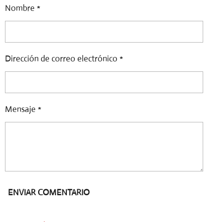
R
R
R
R
Nombre *
T
T
T
T
I
I
I
I
R
R
R
R
Dirección de correo electrónico *
Mensaje *
ENVIAR COMENTARIO