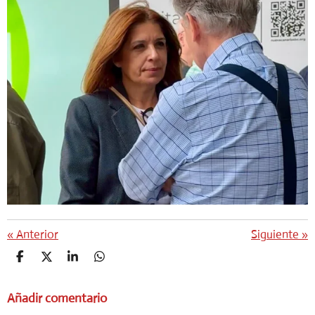
«
Anterior
Siguiente
»
C
C
C
C
O
O
O
O
M
M
M
M
Añadir comentario
P
P
P
P
A
A
A
A