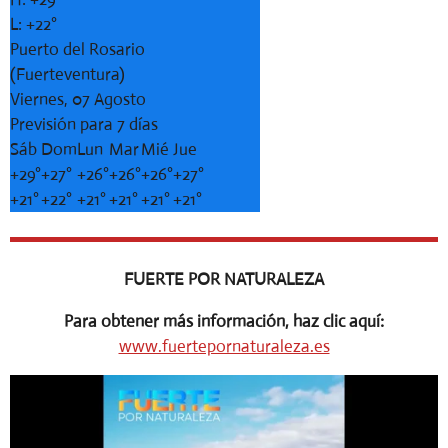
L:
+
22°
Puerto del Rosario
(Fuerteventura)
Viernes, 07 Agosto
Previsión para 7 días
Sáb
Dom
Lun
Mar
Mié
Jue
+
29°
+
27°
+
26°
+
26°
+
26°
+
27°
+
21°
+
22°
+
21°
+
21°
+
21°
+
21°
FUERTE POR NATURALEZA
Para obtener más información, haz clic aquí:
www.fuertepornaturaleza.es