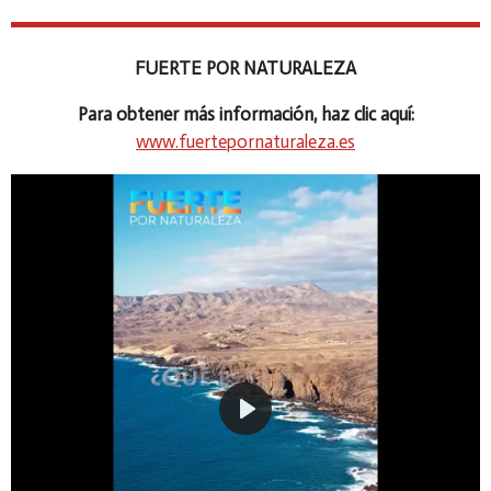
FUERTE POR NATURALEZA
Para obtener más información, haz clic aquí:
www.fuertepornaturaleza.es
P
l