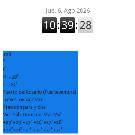
+
28
°
C
H:
+
28°
L:
+
23°
Puerto del Rosario (Fuerteventura)
Jueves, 06 Agosto
Previsión para 7 días
Vie
Sáb
Dom
Lun
Mar
Mié
+
29°
+
29°
+
27°
+
26°
+
27°
+
28°
+
22°
+
21°
+
21°
+
21°
+
21°
+
21°