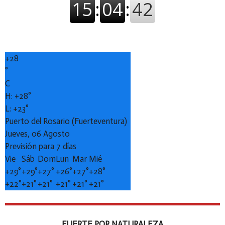
+
28
°
C
H:
+
28°
L:
+
23°
Puerto del Rosario (Fuerteventura)
Jueves, 06 Agosto
Previsión para 7 días
Vie
Sáb
Dom
Lun
Mar
Mié
+
29°
+
29°
+
27°
+
26°
+
27°
+
28°
+
22°
+
21°
+
21°
+
21°
+
21°
+
21°
FUERTE POR NATURALEZA