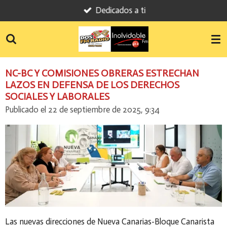
Dedicados a ti
Ir
al
contenido
principal
NC-BC Y COMISIONES OBRERAS ESTRECHAN
LAZOS EN DEFENSA DE LOS DERECHOS
SOCIALES Y LABORALES
Publicado el 22 de septiembre de 2025, 9:34
Las nuevas direcciones de Nueva Canarias-Bloque Canarista