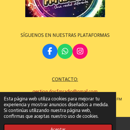
SÍGUENOS EN NUESTRAS PLATAFORMAS
F
W
I
A
H
N
C
A
S
E
T
T
CONTACTO:
B
S
A
O
A
G
gestion.dosfmradio@gmail.com
O
P
R
Esta página web utiliza cookies para mejorar tu
©
Todos los derechos son reservados
2022 - 2023 DOS FM
K
P
A
experiencia y mostrar anuncios diseñados a medida.
RADIO
M
Si continúas utilizando nuestra página web,
confirmas que aceptas nuestro uso de cookies.
Aceptar