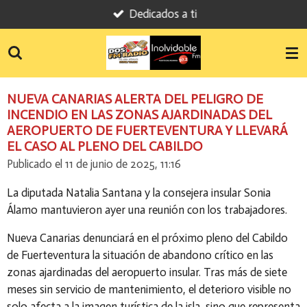
Dedicados a ti
Ir
al
contenido
principal
NUEVA CANARIAS ALERTA DEL PELIGRO DE
INCENDIO EN LAS ZONAS AJARDINADAS DEL
AEROPUERTO DE FUERTEVENTURA Y LLEVARÁ
EL CASO AL PLENO DEL CABILDO
Publicado el 11 de junio de 2025, 11:16
La diputada Natalia Santana y la consejera insular Sonia
Álamo mantuvieron ayer una reunión con los trabajadores.
Nueva Canarias denunciará en el próximo pleno del Cabildo
de Fuerteventura la situación de abandono crítico en las
zonas ajardinadas del aeropuerto insular. Tras más de siete
meses sin servicio de mantenimiento, el deterioro visible no
solo afecta a la imagen turística de la isla, sino que representa