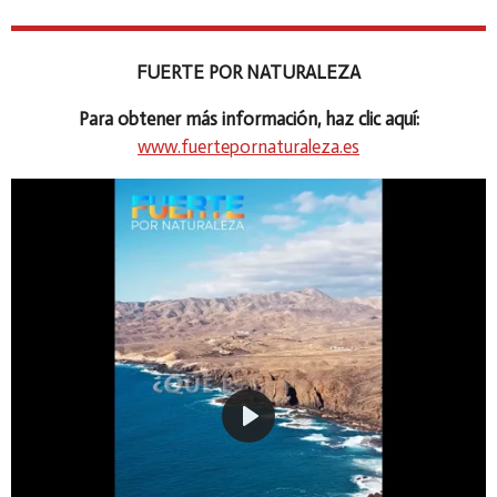
FUERTE POR NATURALEZA
Para obtener más información, haz clic aquí:
www.fuertepornaturaleza.es
P
l