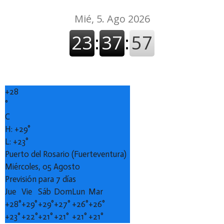
+
28
°
C
H:
+
29°
L:
+
23°
Puerto del Rosario (Fuerteventura)
Miércoles, 05 Agosto
Previsión para 7 días
Jue
Vie
Sáb
Dom
Lun
Mar
+
28°
+
29°
+
29°
+
27°
+
26°
+
26°
+
23°
+
22°
+
21°
+
21°
+
21°
+
21°