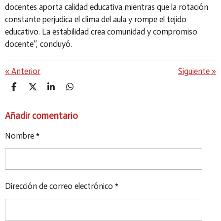
docentes aporta calidad educativa mientras que la rotación
constante perjudica el clima del aula y rompe el tejido
educativo. La estabilidad crea comunidad y compromiso
docente”, concluyó.
«
Anterior
Siguiente
»
C
C
C
C
O
O
O
O
M
M
M
M
Añadir comentario
P
P
P
P
A
A
A
A
R
R
R
R
Nombre *
T
T
T
T
I
I
I
I
R
R
R
R
Dirección de correo electrónico *