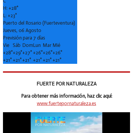
C
H:
+
28°
L:
+
23°
Puerto del Rosario (Fuerteventura)
Jueves, 06 Agosto
Previsión para 7 días
Vie
Sáb
Dom
Lun
Mar
Mié
+
28°
+
29°
+
27°
+
26°
+
26°
+
26°
+
21°
+
21°
+
21°
+
21°
+
21°
+
21°
FUERTE POR NATURALEZA
Para obtener más información, haz clic aquí:
www.fuertepornaturaleza.es