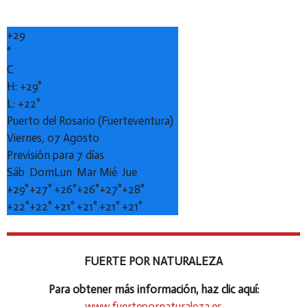
+
29
°
C
H:
+
29°
L:
+
22°
Puerto del Rosario (Fuerteventura)
Viernes, 07 Agosto
Previsión para 7 días
Sáb
Dom
Lun
Mar
Mié
Jue
+
29°
+
27°
+
26°
+
26°
+
27°
+
28°
+
22°
+
22°
+
21°
+
21°
+
21°
+
21°
FUERTE POR NATURALEZA
Para obtener más información, haz clic aquí:
www.fuertepornaturaleza.es