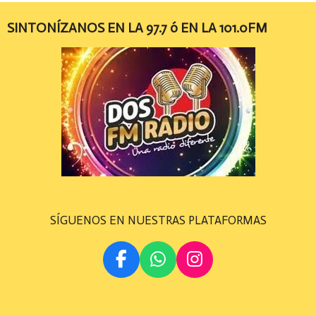
SINTONÍZANOS EN LA 97.7 ó EN LA 101.0FM
SÍGUENOS EN NUESTRAS PLATAFORMAS
F
W
I
A
H
N
C
A
S