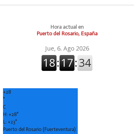
Hora actual en
Puerto del Rosario, España
+
28
°
C
H:
+
28°
L:
+
23°
Puerto del Rosario (Fuerteventura)