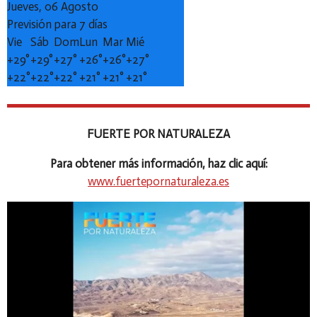
Jueves, 06 Agosto
Previsión para 7 días
Vie
Sáb
Dom
Lun
Mar
Mié
+
29°
+
29°
+
27°
+
26°
+
26°
+
27°
+
22°
+
22°
+
22°
+
21°
+
21°
+
21°
FUERTE POR NATURALEZA
Para obtener más información, haz clic aquí:
www.fuertepornaturaleza.es