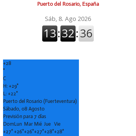
Puerto del Rosario, España
+
28
°
C
H:
+
29°
L:
+
22°
Puerto del Rosario (Fuerteventura)
Sábado, 08 Agosto
Previsión para 7 días
Dom
Lun
Mar
Mié
Jue
Vie
+
27°
+
26°
+
26°
+
27°
+
28°
+
28°