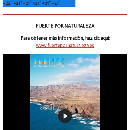
+
22°
+
21°
+
21°
+
21°
+
21°
+
21°
FUERTE POR NATURALEZA
Para obtener más información, haz clic aquí:
www.fuertepornaturaleza.es
P