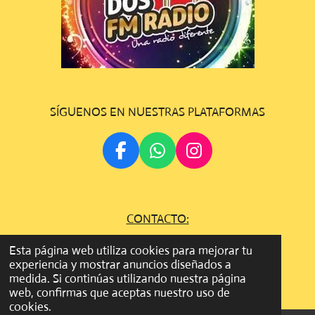
SÍGUENOS EN NUESTRAS PLATAFORMAS
F
W
I
A
H
N
C
A
S
E
T
T
CONTACTO:
B
S
A
O
A
G
gestion.dosfmradio@gmail.com
Esta página web utiliza cookies para mejorar tu
O
P
R
experiencia y mostrar anuncios diseñados a
©
Todos los derechos son reservados
2022 - 2023 DOS FM
K
P
A
medida. Si continúas utilizando nuestra página
RADIO
M
web, confirmas que aceptas nuestro uso de
cookies.