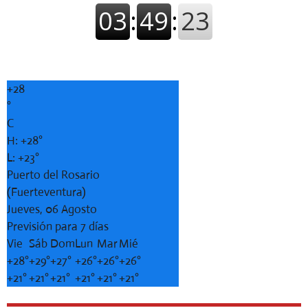
+
28
°
C
H:
+
28°
L:
+
23°
Puerto del Rosario
(Fuerteventura)
Jueves, 06 Agosto
Previsión para 7 días
Vie
Sáb
Dom
Lun
Mar
Mié
+
28°
+
29°
+
27°
+
26°
+
26°
+
26°
+
21°
+
21°
+
21°
+
21°
+
21°
+
21°