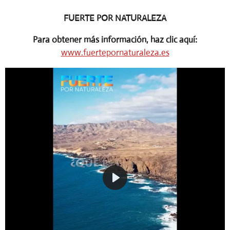
FUERTE POR NATURALEZA
Para obtener más información, haz clic aquí:
www.fuertepornaturaleza.es
P
l
a