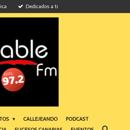
ica
Dedicados a ti
NTOS
CALLEJEANDO
PODCAST
CIA
SUCESOS CANARIAS
EVENTOS