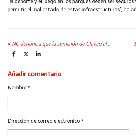
“el deporte y el juego en los parques deben ser seguro
permitir el mal estado de estas infraestructuras”, ha 
«
NC denuncia que la sumisión de Clavijo al PP impide cualquier solución a la crisis humanitaria de los menores migrantes
C
C
C
O
O
O
M
M
M
P
P
P
Añadir comentario
A
A
A
R
R
R
Nombre *
T
T
T
I
I
I
R
R
R
Dirección de correo electrónico *