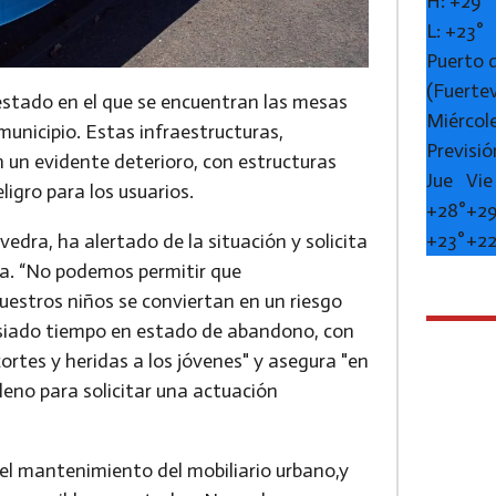
H:
+
29°
L:
+
23°
Puerto 
(Fuerte
 estado en el que se encuentran las mesas
Miércol
municipio. Estas infraestructuras,
Previsió
n un evidente deterioro, con estructuras
Jue
Vie
ligro para los usuarios.
+
28°
+
29
+
23°
+
2
edra, ha alertado de la situación y solicita
ta. “No podemos permitir que
uestros niños se conviertan en un riesgo
asiado tiempo en estado de abandono, con
rtes y heridas a los jóvenes" y asegura "en
leno para solicitar una actuación
 el mantenimiento del mobiliario urbano,y