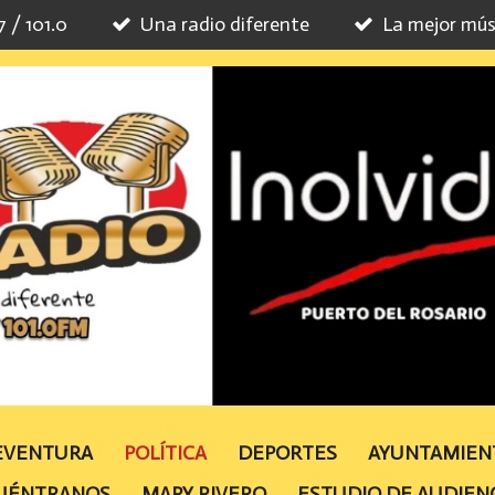
7 / 101.0
Una radio diferente
La mejor mús
TEVENTURA
POLÍTICA
DEPORTES
AYUNTAMIE
UÉNTRANOS
MAPY RIVERO
ESTUDIO DE AUDIEN