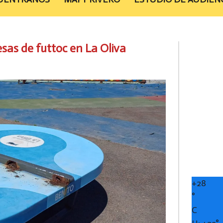
esas de futtoc en La Oliva
+
28
°
C