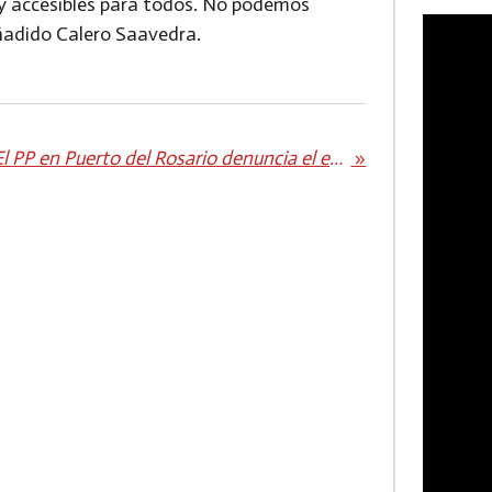
s y accesibles para todos. No podemos
añadido Calero Saavedra.
El PP en Puerto del Rosario denuncia el estado lamentable del Centro Cultural de Buenavista y las instalaciones anexas
»