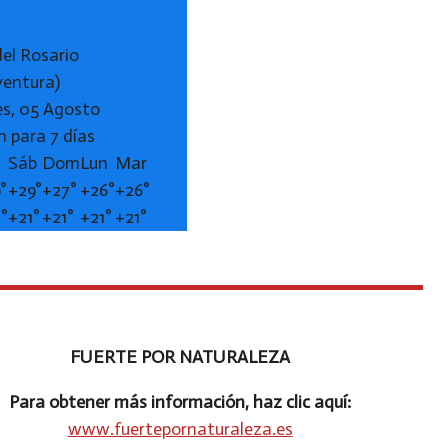
del Rosario
ventura)
es, 05 Agosto
n para 7 días
Sáb
Dom
Lun
Mar
°
+
29°
+
27°
+
26°
+
26°
2°
+
21°
+
21°
+
21°
+
21°
FUERTE POR NATURALEZA
Para obtener más información, haz clic aquí:
www.fuertepornaturaleza.es