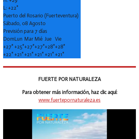
H:
+
29°
L:
+
22°
Puerto del Rosario (Fuerteventura)
Sábado, 08 Agosto
Previsión para 7 días
Dom
Lun
Mar
Mié
Jue
Vie
+
27°
+
25°
+
27°
+
27°
+
28°
+
28°
+
22°
+
21°
+
21°
+
21°
+
21°
+
21°
FUERTE POR NATURALEZA
Para obtener más información, haz clic aquí:
www.fuertepornaturaleza.es