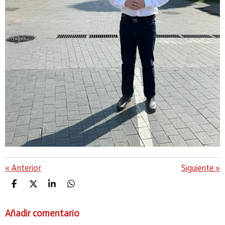
«
Anterior
Siguiente
»
C
C
C
C
O
O
O
O
M
M
M
M
Añadir comentario
P
P
P
P
A
A
A
A