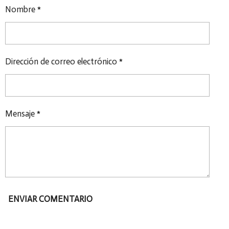
R
R
R
R
Nombre *
T
T
T
T
I
I
I
I
R
R
R
R
Dirección de correo electrónico *
Mensaje *
ENVIAR COMENTARIO