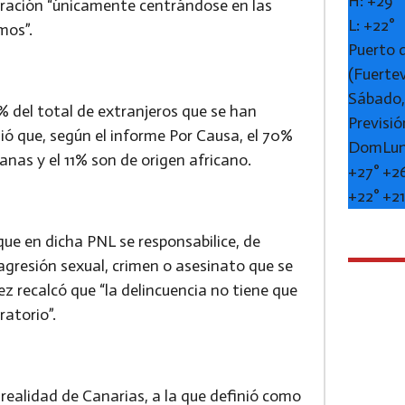
H:
+
29°
gración “únicamente centrándose en las
L:
+
22°
imos”.
Puerto 
(Fuerte
Sábado,
 del total de extranjeros que se han
Previsió
ió que, según el informe Por Causa, el 70%
Dom
Lu
anas y el 11% son de origen africano.
+
27°
+
2
+
22°
+
2
 que en dicha PNL se responsabilice, de
, agresión sexual, crimen o asesinato que se
z recalcó que “la delincuencia no tiene que
ratorio”.
realidad de Canarias, a la que definió como