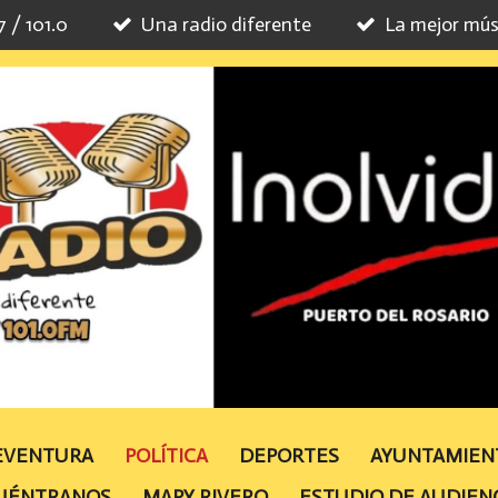
7 / 101.0
Una radio diferente
La mejor mús
TEVENTURA
POLÍTICA
DEPORTES
AYUNTAMIE
UÉNTRANOS
MAPY RIVERO
ESTUDIO DE AUDIEN