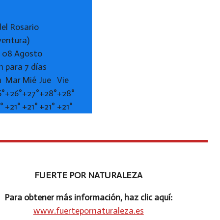
del Rosario
ventura)
 08 Agosto
n para 7 días
n
Mar
Mié
Jue
Vie
6°
+
26°
+
27°
+
28°
+
28°
1°
+
21°
+
21°
+
21°
+
21°
FUERTE POR NATURALEZA
Para obtener más información, haz clic aquí:
www.fuertepornaturaleza.es