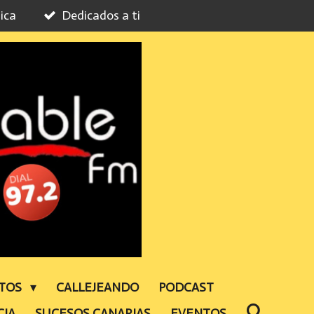
ica
Dedicados a ti
NTOS
CALLEJEANDO
PODCAST
CIA
SUCESOS CANARIAS
EVENTOS