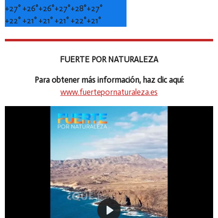
+
27°
+
26°
+
26°
+
27°
+
28°
+
27°
+
22°
+
21°
+
21°
+
21°
+
22°
+
21°
FUERTE POR NATURALEZA
Para obtener más información, haz clic aquí:
www.fuertepornaturaleza.es