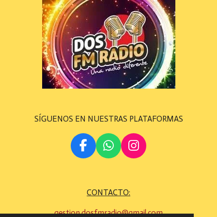
SÍGUENOS EN NUESTRAS PLATAFORMAS
F
W
I
A
H
N
C
A
S
E
T
T
CONTACTO:
B
S
A
O
A
G
gestion.dosfmradio@gmail.com