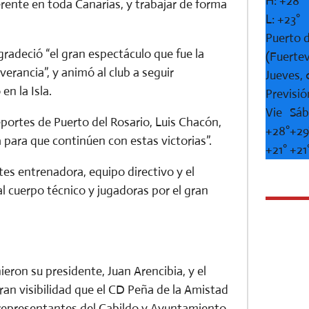
H:
+
28°
rente en toda Canarias, y trabajar de forma
L:
+
23°
Puerto d
gradeció “el gran espectáculo que fue la
(Fuerte
erancia”, y animó al club a seguir
Jueves,
n la Isla.
Previsió
Vie
Sá
eportes de Puerto del Rosario, Luis Chacón,
+
28°
+
29
 para que continúen con estas victorias”.
+
21°
+
21
es entrenadora, equipo directivo y el
l cuerpo técnico y jugadoras por el gran
ieron su presidente, Juan Arencibia, y el
ran visibilidad que el CD Peña de la Amistad
 representantes del Cabildo y Ayuntamiento