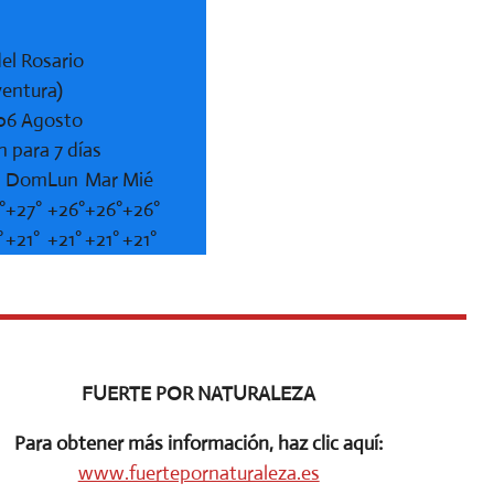
el Rosario
ventura)
 06 Agosto
n para 7 días
b
Dom
Lun
Mar
Mié
°
+
27°
+
26°
+
26°
+
26°
°
+
21°
+
21°
+
21°
+
21°
FUERTE POR NATURALEZA
Para obtener más información, haz clic aquí:
www.fuertepornaturaleza.es