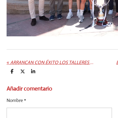
«
ARRANCAN CON ÉXITO LOS TALLERES DE BAILE TRADICIONAL DENTRO DEL PROGRAMA ‘MAYO 100% CANARIAS’ DEL CABILDO DE FUERTEVENTURA
C
C
C
O
O
O
M
M
M
P
P
P
Añadir comentario
A
A
A
R
R
R
Nombre *
T
T
T
I
I
I
R
R
R