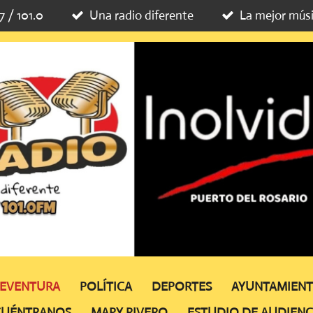
7 / 101.0
Una radio diferente
La mejor mús
TEVENTURA
POLÍTICA
DEPORTES
AYUNTAMIEN
CUÉNTRANOS
MAPY RIVERO
ESTUDIO DE AUDIENC