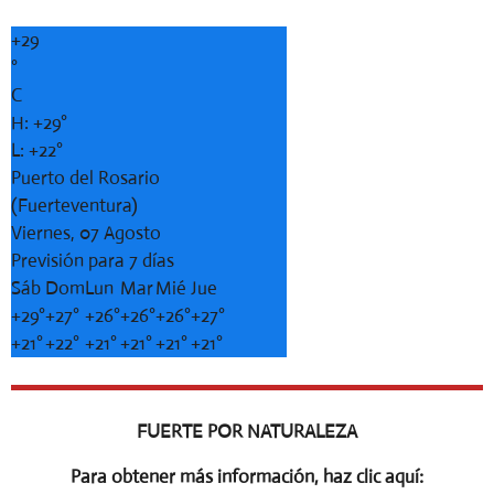
+
29
°
C
H:
+
29°
L:
+
22°
Puerto del Rosario
(Fuerteventura)
Viernes, 07 Agosto
Previsión para 7 días
Sáb
Dom
Lun
Mar
Mié
Jue
+
29°
+
27°
+
26°
+
26°
+
26°
+
27°
+
21°
+
22°
+
21°
+
21°
+
21°
+
21°
FUERTE POR NATURALEZA
Para obtener más información, haz clic aquí: