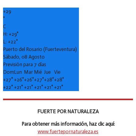
+
29
°
C
H:
+
29°
L:
+
22°
Puerto del Rosario (Fuerteventura)
Sábado, 08 Agosto
Previsión para 7 días
Dom
Lun
Mar
Mié
Jue
Vie
+
27°
+
26°
+
26°
+
27°
+
28°
+
28°
+
22°
+
21°
+
21°
+
21°
+
21°
+
21°
FUERTE POR NATURALEZA
Para obtener más información, haz clic aquí:
www.fuertepornaturaleza.es