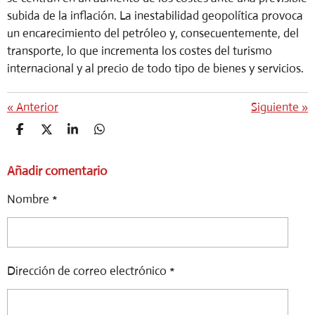
subida de la inflación. La inestabilidad geopolítica provoca
un encarecimiento del petróleo y, consecuentemente, del
transporte, lo que incrementa los costes del turismo
internacional y al precio de todo tipo de bienes y servicios.
«
Anterior
Siguiente
»
C
C
C
C
O
O
O
O
M
M
M
M
Añadir comentario
P
P
P
P
A
A
A
A
R
R
R
R
Nombre *
T
T
T
T
I
I
I
I
R
R
R
R
Dirección de correo electrónico *