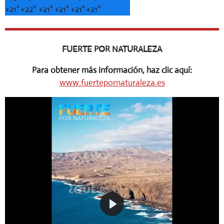
+
21°
+
22°
+
21°
+
21°
+
21°
+
21°
FUERTE POR NATURALEZA
Para obtener más información, haz clic aquí:
www.fuertepornaturaleza.es
P