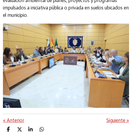
evaluación ambiental de planes, proyectos y programas
impulsados a iniciativa pública o privada en suelos ubicados en
el municipio.
«
Anterior
Siguiente
»
C
C
C
C