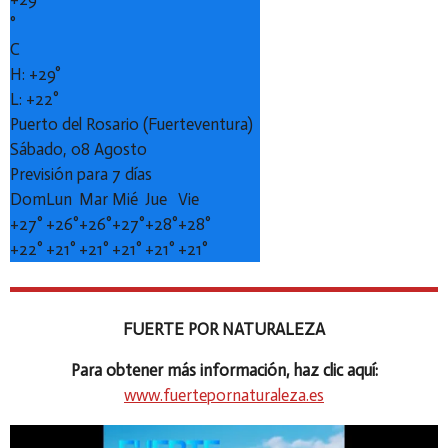
°
C
H:
+
29°
L:
+
22°
Puerto del Rosario (Fuerteventura)
Sábado, 08 Agosto
Previsión para 7 días
Dom
Lun
Mar
Mié
Jue
Vie
+
27°
+
26°
+
26°
+
27°
+
28°
+
28°
+
22°
+
21°
+
21°
+
21°
+
21°
+
21°
FUERTE POR NATURALEZA
Para obtener más información, haz clic aquí:
www.fuertepornaturaleza.es