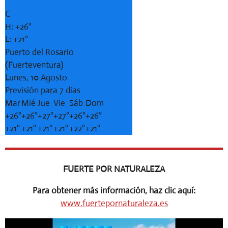
°
C
H:
+
26°
L:
+
21°
Puerto del Rosario
(Fuerteventura)
Lunes, 10 Agosto
Previsión para 7 días
Mar
Mié
Jue
Vie
Sáb
Dom
+
26°
+
26°
+
27°
+
27°
+
26°
+
26°
+
21°
+
21°
+
21°
+
21°
+
22°
+
21°
FUERTE POR NATURALEZA
Para obtener más información, haz clic aquí:
www.fuertepornaturaleza.es