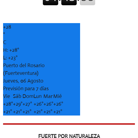
+
28
°
C
H:
+
28°
L:
+
23°
Puerto del Rosario
(Fuerteventura)
Jueves, 06 Agosto
Previsión para 7 días
Vie
Sáb
Dom
Lun
Mar
Mié
+
28°
+
29°
+
27°
+
26°
+
26°
+
26°
+
21°
+
21°
+
21°
+
21°
+
21°
+
21°
FUERTE POR NATURALEZA