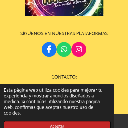
SÍGUENOS EN NUESTRAS PLATAFORMAS
F
W
I
A
H
N
C
A
S
E
T
T
CONTACTO:
B
S
A
O
A
G
gestion.dosfmradio@gmail.com
Esta página web utiliza cookies para mejorar tu
O
P
R
experiencia y mostrar anuncios diseñados a
©
Todos los derechos son reservados
2022 - 2023 DOS FM
K
P
A
medida. Si continúas utilizando nuestra página
RADIO
M
web, confirmas que aceptas nuestro uso de
cookies.
Aceptar
Correo electrónico
WhatsApp