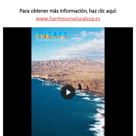
Para obtener más información, haz clic aquí:
www.fuertepornaturaleza.es
P
l
a
y