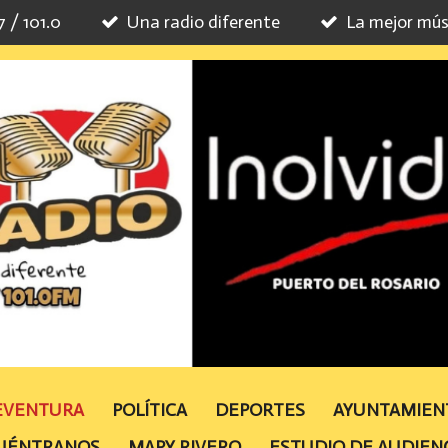
7 / 101.0
Una radio diferente
La mejor mús
TEVENTURA
POLÍTICA
DEPORTES
AYUNTAMIE
UÉNTRANOS
MAPY RIVERO
ESTUDIO DE AUDIEN