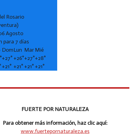
del Rosario
ventura)
 06 Agosto
n para 7 días
b
Dom
Lun
Mar
Mié
°
+
27°
+
26°
+
27°
+
28°
°
+
21°
+
21°
+
21°
+
21°
FUERTE POR NATURALEZA
Para obtener más información, haz clic aquí:
www.fuertepornaturaleza.es