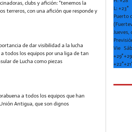
H:
+
28°
inadoras, clubs y afición: “tenemos la
L:
+
23°
os terreros, con una afición que responde y
Puerto 
(Fuerte
Jueves,
Previsió
ortancia de dar visibilidad a la lucha
Vie
Sá
 a todos los equipos por una liga de tan
+
29°
+
29
 Insular de Lucha como piezas
+
22°
+
21
horabuena a todos los equipos que han
. Unión Antigua, que son dignos