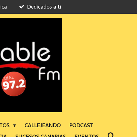
ica
Dedicados a ti
NTOS
CALLEJEANDO
PODCAST
CIA
SUCESOS CANARIAS
EVENTOS