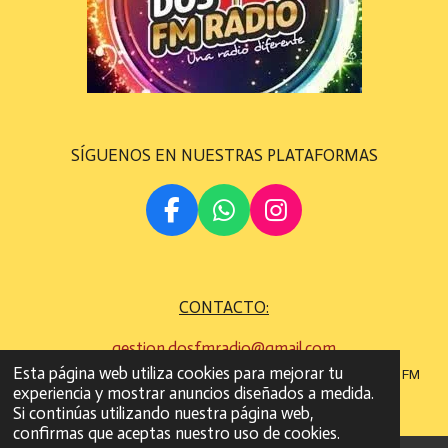
SÍGUENOS EN NUESTRAS PLATAFORMAS
F
W
I
A
H
N
C
A
S
E
T
T
CONTACTO:
B
S
A
O
A
G
gestion.dosfmradio@gmail.com
O
P
R
Esta página web utiliza cookies para mejorar tu
©
Todos los derechos son reservados
2022 - 2023 DOS FM
K
P
A
experiencia y mostrar anuncios diseñados a medida.
RADIO
M
Si continúas utilizando nuestra página web,
confirmas que aceptas nuestro uso de cookies.