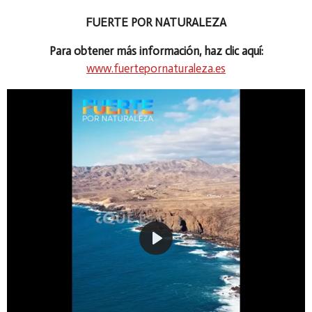
FUERTE POR NATURALEZA
Para obtener más información, haz clic aquí:
www.fuertepornaturaleza.es
P
l
a