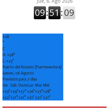
+
28
°
C
H:
+
28°
L:
+
23°
Puerto del Rosario (Fuerteventura)
Jueves, 06 Agosto
Previsión para 7 días
Vie
Sáb
Dom
Lun
Mar
Mié
+
29°
+
29°
+
27°
+
26°
+
27°
+
28°
+
22°
+
21°
+
21°
+
21°
+
21°
+
21°