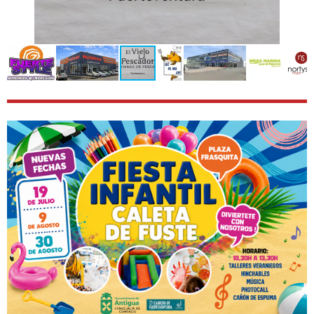
s
e
n