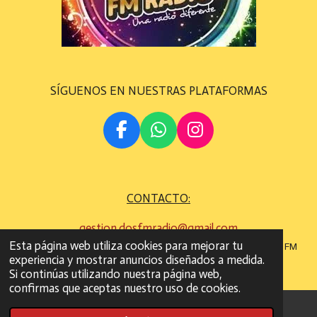
SÍGUENOS EN NUESTRAS PLATAFORMAS
F
W
I
A
H
N
C
A
S
E
T
T
CONTACTO:
B
S
A
O
A
G
gestion.dosfmradio@gmail.com
O
P
R
Esta página web utiliza cookies para mejorar tu
©
Todos los derechos son reservados
2022 - 2023 DOS FM
K
P
A
experiencia y mostrar anuncios diseñados a medida.
RADIO
M
Si continúas utilizando nuestra página web,
confirmas que aceptas nuestro uso de cookies.