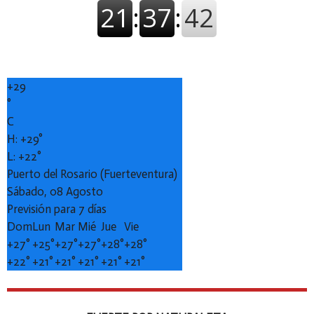
+
29
°
C
H:
+
29°
L:
+
22°
Puerto del Rosario (Fuerteventura)
Sábado, 08 Agosto
Previsión para 7 días
Dom
Lun
Mar
Mié
Jue
Vie
+
27°
+
25°
+
27°
+
27°
+
28°
+
28°
+
22°
+
21°
+
21°
+
21°
+
21°
+
21°