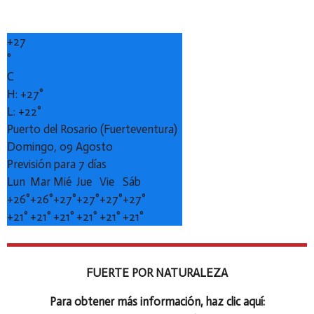
+
27
°
C
H:
+
27°
L:
+
22°
Puerto del Rosario (Fuerteventura)
Domingo, 09 Agosto
Previsión para 7 días
Lun
Mar
Mié
Jue
Vie
Sáb
+
26°
+
26°
+
27°
+
27°
+
27°
+
27°
+
21°
+
21°
+
21°
+
21°
+
21°
+
21°
FUERTE POR NATURALEZA
Para obtener más información, haz clic aquí: