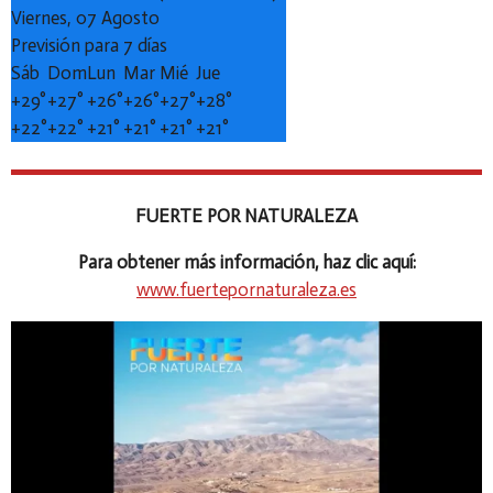
Viernes, 07 Agosto
Previsión para 7 días
Sáb
Dom
Lun
Mar
Mié
Jue
+
29°
+
27°
+
26°
+
26°
+
27°
+
28°
+
22°
+
22°
+
21°
+
21°
+
21°
+
21°
FUERTE POR NATURALEZA
Para obtener más información, haz clic aquí:
www.fuertepornaturaleza.es