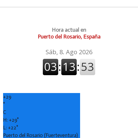
Hora actual en
Puerto del Rosario, España
+
29
°
C
H:
+
29°
L:
+
22°
Puerto del Rosario (Fuerteventura)