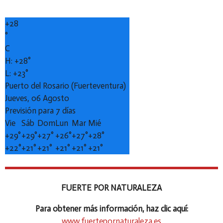
+
28
°
C
H:
+
28°
L:
+
23°
Puerto del Rosario (Fuerteventura)
Jueves, 06 Agosto
Previsión para 7 días
Vie
Sáb
Dom
Lun
Mar
Mié
+
29°
+
29°
+
27°
+
26°
+
27°
+
28°
+
22°
+
21°
+
21°
+
21°
+
21°
+
21°
FUERTE POR NATURALEZA
Para obtener más información, haz clic aquí:
www.fuertepornaturaleza.es