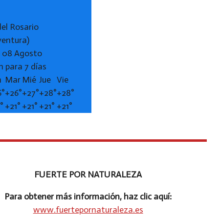
del Rosario
ventura)
 08 Agosto
n para 7 días
n
Mar
Mié
Jue
Vie
6°
+
26°
+
27°
+
28°
+
28°
1°
+
21°
+
21°
+
21°
+
21°
FUERTE POR NATURALEZA
Para obtener más información, haz clic aquí:
www.fuertepornaturaleza.es