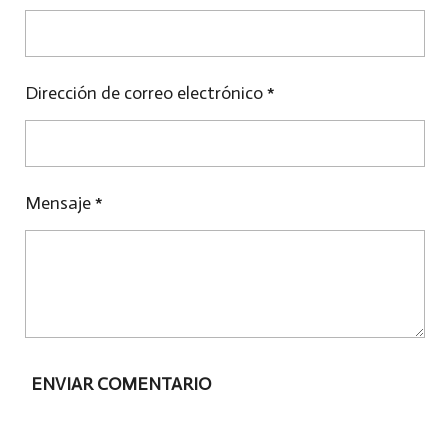
I
I
I
R
R
R
Dirección de correo electrónico *
Mensaje *
ENVIAR COMENTARIO