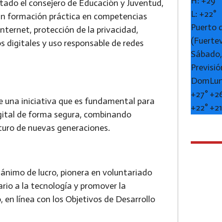
H:
+
29°
ntado el consejero de Educación y Juventud,
L:
+
22°
án formación práctica en competencias
Puerto 
ternet, protección de la privacidad,
(Fuerte
s digitales y uso responsable de redes
Sábado,
Previsió
Dom
Lu
+
27°
+
2
de una iniciativa que es fundamental para
+
22°
+
2
igital de forma segura, combinando
uturo de nuevas generaciones.
 ánimo de lucro, pionera en voluntariado
tario a la tecnología y promover la
, en línea con los Objetivos de Desarrollo