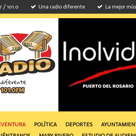
7 / 101.0
Una radio diferente
La mejor mús
TEVENTURA
POLÍTICA
DEPORTES
AYUNTAMIE
UÉNTRANOS
MAPY RIVERO
ESTUDIO DE AUDIEN