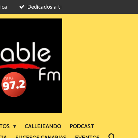
ica
Dedicados a ti
NTOS
CALLEJEANDO
PODCAST
CIA
SUCESOS CANARIAS
EVENTOS