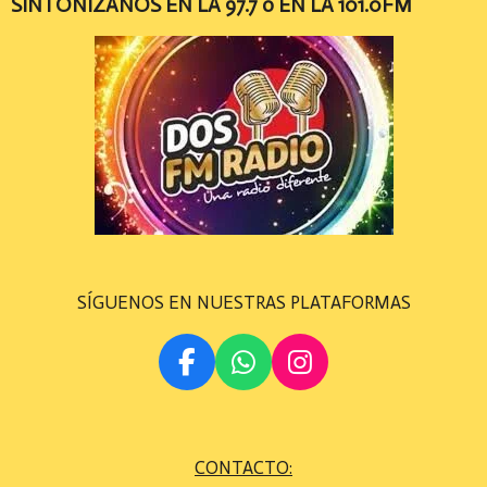
SINTONÍZANOS EN LA 97.7 ó EN LA 101.0FM
SÍGUENOS EN NUESTRAS PLATAFORMAS
F
W
I
A
H
N
C
A
S
E
T
T
CONTACTO:
B
S
A