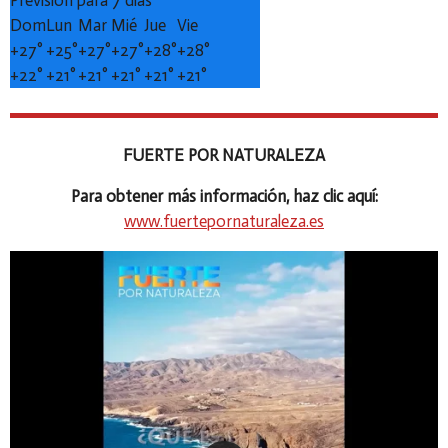
Dom
Lun
Mar
Mié
Jue
Vie
+
27°
+
25°
+
27°
+
27°
+
28°
+
28°
+
22°
+
21°
+
21°
+
21°
+
21°
+
21°
FUERTE POR NATURALEZA
Para obtener más información, haz clic aquí:
www.fuertepornaturaleza.es