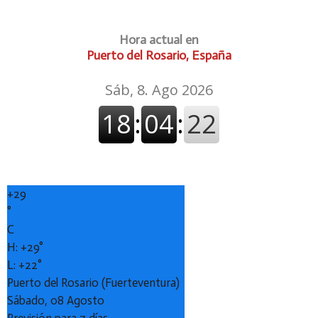
Hora actual en
Puerto del Rosario, España
+
29
°
C
H:
+
29°
L:
+
22°
Puerto del Rosario (Fuerteventura)
Sábado, 08 Agosto
Previsión para 7 días