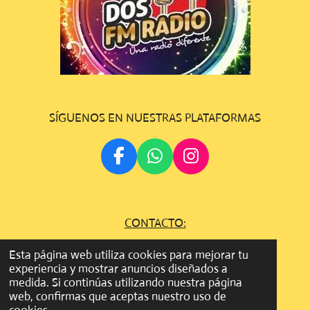
SÍGUENOS EN NUESTRAS PLATAFORMAS
F
W
I
A
H
N
C
A
S
E
T
T
CONTACTO:
B
S
A
O
A
G
gestion.dosfmradio@gmail.com
Esta página web utiliza cookies para mejorar tu
O
P
R
experiencia y mostrar anuncios diseñados a
©
Todos los derechos son reservados
2022 - 2023 DOS FM
K
P
A
medida. Si continúas utilizando nuestra página
RADIO
M
web, confirmas que aceptas nuestro uso de