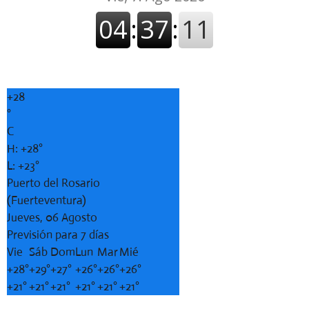
+
28
°
C
H:
+
28°
L:
+
23°
Puerto del Rosario
(Fuerteventura)
Jueves, 06 Agosto
Previsión para 7 días
Vie
Sáb
Dom
Lun
Mar
Mié
+
28°
+
29°
+
27°
+
26°
+
26°
+
26°
+
21°
+
21°
+
21°
+
21°
+
21°
+
21°