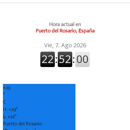
Hora actual en
Puerto del Rosario, España
+
29
°
C
H:
+
29°
L:
+
22°
Puerto del Rosario