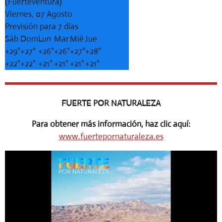
(Fuerteventura)
Viernes, 07 Agosto
Previsión para 7 días
Sáb
Dom
Lun
Mar
Mié
Jue
+
29°
+
27°
+
26°
+
26°
+
27°
+
28°
+
22°
+
22°
+
21°
+
21°
+
21°
+
21°
FUERTE POR NATURALEZA
Para obtener más información, haz clic aquí:
www.fuertepornaturaleza.es