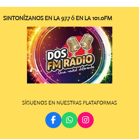
SINTONÍZANOS EN LA 97.7 ó EN LA 101.0FM
SÍGUENOS EN NUESTRAS PLATAFORMAS
F
W
I
A
H
N
C
A
S